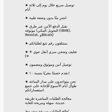
★ توصيل سريع خلال يوم إلى ثلاثة
أيام
★ اشترِ منّا بدون وصفة طبية
★ نقبل الدفع الآمن عبر طرق
موثوقة (التحويل البنكي (IBAN)،
Revolut، وBitcoin)
★ ستتلقون رقم تتبع لطلباتكم.
★ تغليف وشحن سري (نقل جوي ✈
✈)
★ توصيل آمن وموثوق ومضمون
★ نقدم خصمًا مغريًا بنسبة ١٠٪
★ نحن متواجدون على مدار الساعة
طوال أيام الأسبوع للإجابة على جميع
استفساراتكم.
معالجة الطلبات المباشرة طريقة
جديدة، سهلة ومريحة للغاية.
نُعالج الطلبات بسرعة وبشروط