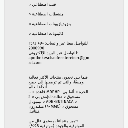
○ قنب اصطناعي
○ منشطات اصطناعية
○ بنزوديازيبينات اصطناعية
○ كاثينونات اصطناعية
للتواصل معنا عبر واتساب: +49 1573
2008990
للتواصل عبر البريد الإلكتروني:
apothekeschaufenstereiner@gm
ail.com
فيما يلي تجدون منتجاتنا الأكثر فعالية
ومبيعًا، والتي تم توصيلها إلى جميع
أنحاء العالم.
... ○ قاعدة MDPHP الحرة ○ ألفا-بي-
إتش بي ○ 5cl-adba ○ مسحوق
نيمبوتال ○ ADB-BUTINACA ○
ميفيدرون (4-MMC) ○ مسحوق
فنتانيل.
تتميز منتجاتنا بمستوى عالٍ من
الموثوقية والجودة (موثوقية 98%).