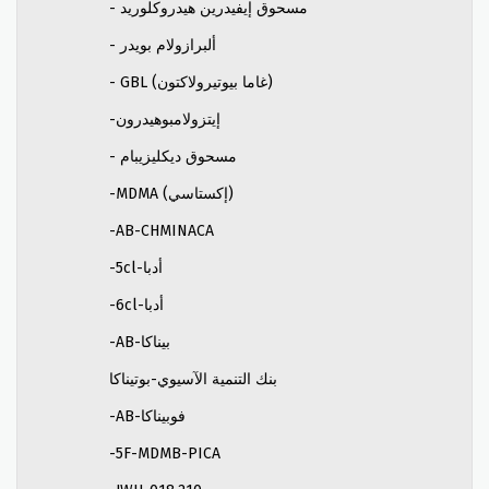
- مسحوق إيفيدرين هيدروكلوريد
- ألبرازولام بويدر
- GBL (غاما بيوتيرولاكتون)
-إيتزولامبوهيدرون
- مسحوق ديكليزيبام
-MDMA (إكستاسي)
-AB-CHMINACA
-5cl-أدبا
-6cl-أدبا
-AB-بيناكا
بنك التنمية الآسيوي-بوتيناكا
-AB-فوبيناكا
-5F-MDMB-PICA