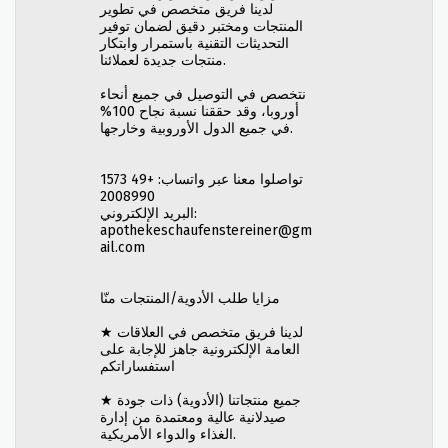
لدينا فريق متخصص في تطوير
المنتجات ومختبر دقيق لضمان توفير
التحديثات التقنية باستمرار وابتكار
منتجات جديدة لعملائنا.
نتخصص في التوصيل في جميع أنحاء
أوروبا، وقد حققنا نسبة نجاح 100%
في جميع الدول الأوروبية وخارجها.
تواصلوا معنا عبر واتساب: +49 1573
2008990
البريد الإلكتروني:
apothekeschaufenstereiner@gm
ail.com
مزايا طلب الأدوية/المنتجات منّا
★ لدينا فريق متخصص في العلاقات
العامة الإلكترونية جاهز للإجابة على
استفساراتكم
★ جميع منتجاتنا (الأدوية) ذات جودة
صيدلانية عالية ومعتمدة من إدارة
الغذاء والدواء الأمريكية.