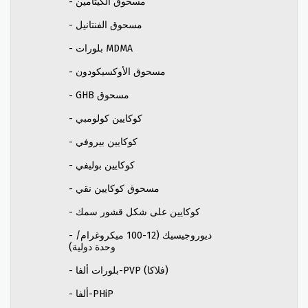
- مسحوق الكيتامين
- مسحوق الفنتانيل
- بلورات MDMA
- مسحوق الأوكسيكودون
- GHB مسحوق
- كوكايين كولومبي
- كوكايين بيروفي
- كوكايين بوليفي
- مسحوق كوكايين نقي
- كوكايين على شكل قشور سمك
- ديوروجيسيك (12-100 ميكروغرام/
وحدة دولية)
- بلورات ألفا-PVP (فلاكا)
- ألفا-PHiP