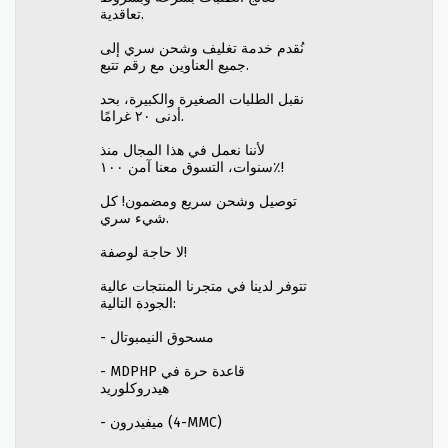
تعاقدية.
نُقدم خدمة تغليف وشحن سري إلى
جميع العناوين مع رقم تتبع.
نقبل الطلبات الصغيرة والكبيرة، بحد
أدنى ٢٠ غرامًا.
لأننا نعمل في هذا المجال منذ
سنوات، التسوق معنا آمن ١٠٠٪!
توصيل وشحن سريع ومضمون! كل
شيء سري.
لا حاجة لوصفة!
تتوفر لدينا في متجرنا المنتجات عالية
الجودة التالية:
- مسحوق النيمبوتال
- MDPHP قاعدة حرة في
هيدروكلوريد
- ميفيدرون (4-MMC)