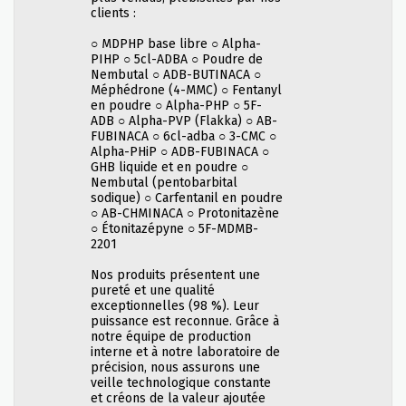
clients :
○ MDPHP base libre ○ Alpha-
PIHP ○ 5cl-ADBA ○ Poudre de
Nembutal ○ ADB-BUTINACA ○
Méphédrone (4-MMC) ○ Fentanyl
en poudre ○ Alpha-PHP ○ 5F-
ADB ○ Alpha-PVP (Flakka) ○ AB-
FUBINACA ○ 6cl-adba ○ 3-CMC ○
Alpha-PHiP ○ ADB-FUBINACA ○
GHB liquide et en poudre ○
Nembutal (pentobarbital
sodique) ○ Carfentanil en poudre
○ AB-CHMINACA ○ Protonitazène
○ Étonitazépyne ○ 5F-MDMB-
2201
Nos produits présentent une
pureté et une qualité
exceptionnelles (98 %). Leur
puissance est reconnue. Grâce à
notre équipe de production
interne et à notre laboratoire de
précision, nous assurons une
veille technologique constante
et créons de la valeur ajoutée