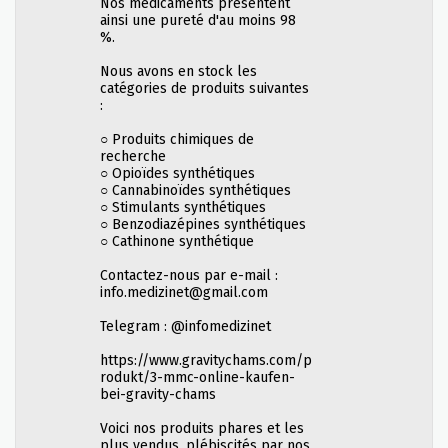
Nos médicaments présentent
ainsi une pureté d'au moins 98
%.
Nous avons en stock les
catégories de produits suivantes
:
○ Produits chimiques de
recherche
○ Opioïdes synthétiques
○ Cannabinoïdes synthétiques
○ Stimulants synthétiques
○ Benzodiazépines synthétiques
○ Cathinone synthétique
Contactez-nous par e-mail :
info.medizinet@gmail.com
Telegram : @infomedizinet
https://www.gravitychams.com/p
rodukt/3-mmc-online-kaufen-
bei-gravity-chams
Voici nos produits phares et les
plus vendus, plébiscités par nos