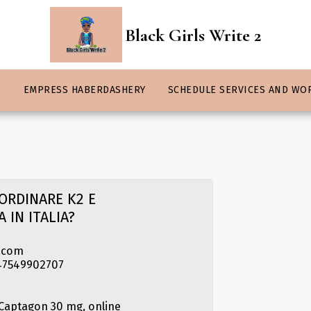
Black Girls Write 2
S
EMPRESS HABERDASHERY
SCHEDULE SERVICES AND WO
ORDINARE K2 E
 IN ITALIA?
.com
 +447549902707
 Captagon 30 mg, online