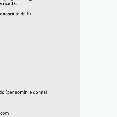
 ricetta.
onosciuto di: ⚕️⚕️
bido (per uomini e donne)
.com