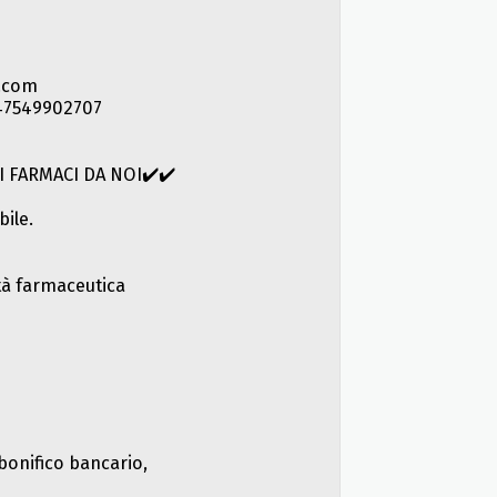
.com
 +447549902707
I FARMACI DA NOI✔️✔️
bile.
ità farmaceutica
bonifico bancario,