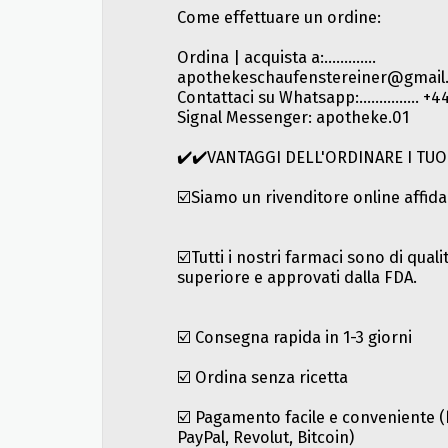
Come effettuare un ordine:
Ordina | acquista a:.............
apothekeschaufenstereiner@gmail
Contattaci su Whatsapp:...............
Signal Messenger: apotheke.01
✔️✔️VANTAGGI DELL'ORDINARE I TUO
☑️Siamo un rivenditore online affida
☑️Tutti i nostri farmaci sono di qual
superiore e approvati dalla FDA.
☑️ Consegna rapida in 1-3 giorni
☑️ Ordina senza ricetta
☑️ Pagamento facile e conveniente (
PayPal, Revolut, Bitcoin)