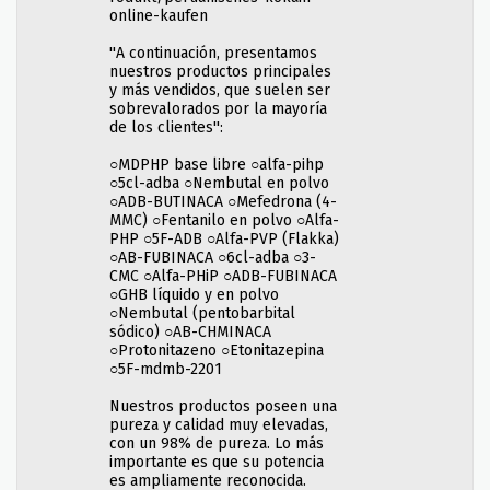
online-kaufen
''A continuación, presentamos
nuestros productos principales
y más vendidos, que suelen ser
sobrevalorados por la mayoría
de los clientes'':
○MDPHP base libre ○alfa-pihp
○5cl-adba ○Nembutal en polvo
○ADB-BUTINACA ○Mefedrona (4-
MMC) ○Fentanilo en polvo ○Alfa-
PHP ○5F-ADB ○Alfa-PVP (Flakka)
○AB-FUBINACA ○6cl-adba ○3-
CMC ○Alfa-PHiP ○ADB-FUBINACA
○GHB líquido y en polvo
○Nembutal (pentobarbital
sódico) ○AB-CHMINACA
○Protonitazeno ○Etonitazepina
○5F-mdmb-2201
Nuestros productos poseen una
pureza y calidad muy elevadas,
con un 98% de pureza. Lo más
importante es que su potencia
es ampliamente reconocida.