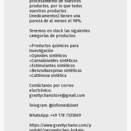
procesamiento de nuestros
productos, por lo que todos
nuestros productos
(medicamentos) tienen una
pureza de al menos el 98%.
Tenemos en stock las siguientes
categorías de productos:
○Productos químicos para
investigación
○Opioides sintéticos
○Cannabinoides sintéticos
○Estimulantes sintéticos
○Benzodiazepinas sintéticas
○Cathinona sintética
Contáctanos por correo
electrónico:
gravitychamstore@gmail.com
Telegram: @infomedizinet
WhatsApp: +49 178 7333669
https://www.gravitychams.com/p
rodukt/peruanisches-kokain-