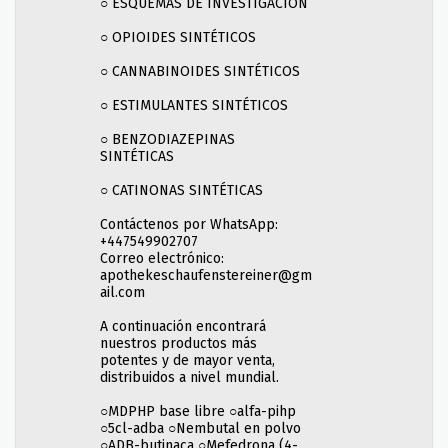
○ ESQUEMAS DE INVESTIGACIÓN
○ OPIOIDES SINTÉTICOS
○ CANNABINOIDES SINTÉTICOS
○ ESTIMULANTES SINTÉTICOS
○ BENZODIAZEPINAS
SINTÉTICAS
○ CATINONAS SINTÉTICAS
Contáctenos por WhatsApp:
+447549902707
Correo electrónico:
apothekeschaufenstereiner@gm
ail.com
A continuación encontrará
nuestros productos más
potentes y de mayor venta,
distribuidos a nivel mundial.
○MDPHP base libre ○alfa-pihp
○5cl-adba ○Nembutal en polvo
○ADB-butinaca ○Mefedrona (4-