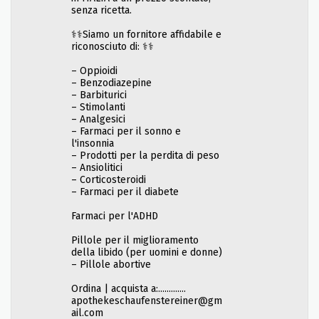
senza ricetta.
⚕️⚕️Siamo un fornitore affidabile e
riconosciuto di: ⚕️⚕️
– Oppioidi
– Benzodiazepine
– Barbiturici
– Stimolanti
– Analgesici
– Farmaci per il sonno e
l'insonnia
– Prodotti per la perdita di peso
– Ansiolitici
– Corticosteroidi
– Farmaci per il diabete
Farmaci per l'ADHD
Pillole per il miglioramento
della libido (per uomini e donne)
– Pillole abortive
Ordina | acquista a:.............
apothekeschaufenstereiner@gm
ail.com