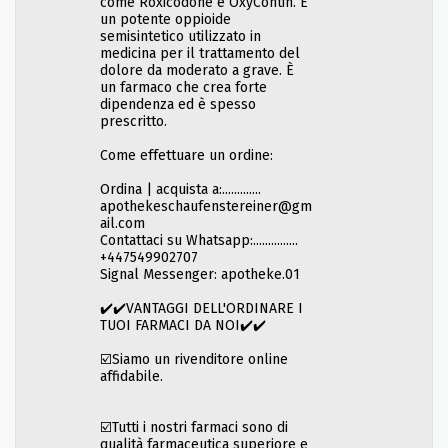
come Roxicodone e OxyContin. È
un potente oppioide
semisintetico utilizzato in
medicina per il trattamento del
dolore da moderato a grave. È
un farmaco che crea forte
dipendenza ed è spesso
prescritto.
Come effettuare un ordine:
Ordina | acquista a:.............
apothekeschaufenstereiner@gm
ail.com
Contattaci su Whatsapp:...............
+447549902707
Signal Messenger: apotheke.01
✔️✔️VANTAGGI DELL'ORDINARE I
TUOI FARMACI DA NOI✔️✔️
☑️Siamo un rivenditore online
affidabile.
☑️Tutti i nostri farmaci sono di
qualità farmaceutica superiore e