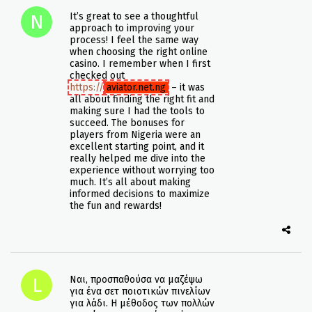
It’s great to see a thoughtful
approach to improving your
process! I feel the same way
when choosing the right online
casino. I remember when I first
checked out
https://
aviator.net.ng
– it was
all about finding the right fit and
making sure I had the tools to
succeed. The bonuses for
players from Nigeria were an
excellent starting point, and it
really helped me dive into the
experience without worrying too
much. It’s all about making
informed decisions to maximize
the fun and rewards!
Ναι, προσπαθούσα να μαζέψω
για ένα σετ ποιοτικών πινελίων
για λάδι. Η μέθοδος των πολλών