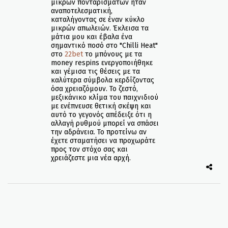
μικρών πονταρισμάτων ήταν
αναποτελεσματική,
καταλήγοντας σε έναν κύκλο
μικρών απωλειών. Έκλεισα τα
μάτια μου και έβαλα ένα
σημαντικό ποσό στο "Chilli Heat"
στο
22bet
το μπόνους με τα
money respins ενεργοποιήθηκε
και γέμισα τις θέσεις με τα
καλύτερα σύμβολα κερδίζοντας
όσα χρειαζόμουν. Το ζεστό,
μεξικάνικο κλίμα του παιχνιδιού
με ενέπνευσε θετική σκέψη και
αυτό το γεγονός απέδειξε ότι η
αλλαγή ρυθμού μπορεί να σπάσει
την αδράνεια. Το προτείνω αν
έχετε σταματήσει να προχωράτε
προς τον στόχο σας και
χρειάζεστε μια νέα αρχή.