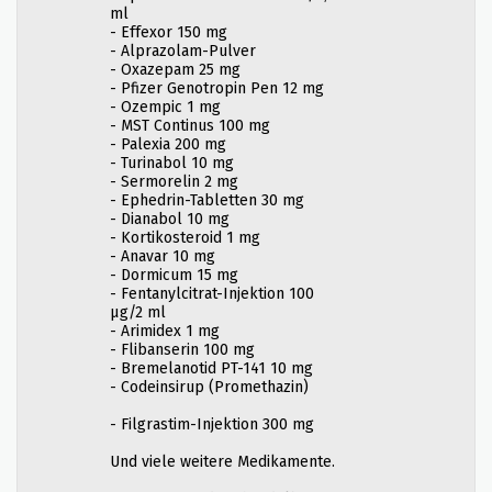
ml
- Effexor 150 mg
- Alprazolam-Pulver
- Oxazepam 25 mg
- Pfizer Genotropin Pen 12 mg
- Ozempic 1 mg
- MST Continus 100 mg
- Palexia 200 mg
- Turinabol 10 mg
- Sermorelin 2 mg
- Ephedrin-Tabletten 30 mg
- Dianabol 10 mg
- Kortikosteroid 1 mg
- Anavar 10 mg
- Dormicum 15 mg
- Fentanylcitrat-Injektion 100
µg/2 ml
- Arimidex 1 mg
- Flibanserin 100 mg
- Bremelanotid PT-141 10 mg
- Codeinsirup (Promethazin)
- Filgrastim-Injektion 300 mg
Und viele weitere Medikamente.