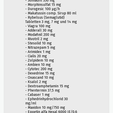
- Somadril 350 mg
- Morphinsulfat 15 mg
- Durogesic 100 µg/h
- Makatussin comp. Sirup 80 ml
- Rybelsus (Semaglutid)
Tabletten 3 mg, 7 mg und 14 mg
- Viagra 100 mg
- Adderall 30 mg
- Modafinil 200 mg
- Rivotril 2 mg
- Stesolid 10 mg
- Nitrazepam 5 mg
- Arimidex 1 mg
- Cialis 20 mg
- Zolpidem 10 mg
- Ambien 10 mg
- Cytotec 200 mg
- Dexedrine 15 mg
- Oxascand 10 mg
- Ksalol 2 mg
- Dextroamphetamin 15 mg
- Phentermin 37,5 mg
- Cabaser 1 mg
- Ephedrinhydrochlorid 30
mg/ml
- Maxidon 10 mg/750 mg
- Epoetin alfa Hexal 6000 IE/0,6