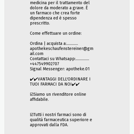
medicina per il trattamento del
dolore da moderato a grave. È
un farmaco che crea forte
dipendenza ed è spesso
prescritto.
Come effettuare un ordine:
Ordina | acquista a:.............
apothekeschaufenstereiner@gm
ail.com
Contattaci su Whatsapp:...............
+447549902707
Signal Messenger: apotheke.01
✔️✔️VANTAGGI DELL'ORDINARE I
TUOI FARMACI DA NOI✔️✔️
☑️Siamo un rivenditore online
affidabile.
☑️Tutti i nostri farmaci sono di
qualità farmaceutica superiore e
approvati dalla FDA.