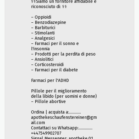
⚕️⚕️Siamo un fornitore affidabile e
riconosciuto di: ⚕️⚕️
– Oppioidi
– Benzodiazepine
– Barbiturici
– Stimolanti
– Analgesici
– Farmaci per il sonno e
l'insonnia
– Prodotti per la perdita di peso
– Ansiolitici
– Corticosteroidi
– Farmaci per il diabete
Farmaci per l'ADHD
Pillole per il miglioramento
della libido (per uomini e donne)
– Pillole abortive
Ordina | acquista a:.............
apothekeschaufenstereiner@gm
ail.com
Contattaci su Whatsapp:...............
+447549902707
Signal Messenger: apotheke.01